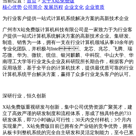
当前位置：
首页
>
关于X站免费版
核心优势
公司简介
发展历程
企业文化
企业资质
为行业客户提供一站式计算机系统解决方案的高新技术企业
广州市X站免费版计算机科技有限公司是一家致力于为行业客
户提供一站式计算机系统解决方案的高新技术企业。集研发、
制造、销售为一体，拥有一支在行业计算机领域从事10余年的
专业化团队，并积极与Intel、龙芯、兆芯、飞腾、瑞
芯微、华为、微软、统信、银河麒麟、中科院、中山大学、华
南理工大学等行业龙头企业及科研院所长期合作，根据客户的
应用场景，基于全平台的计算机技术，提供最优质可靠的行业
计算机系统平台解决方案，赢得了众多行业龙头客户的认可。
深研行业，恒久创新
X站免费版重视研发与创新，集中公司优势资源广聚英才，建
立了高效严谨的研发制度和流程体系，形成了独具特色的733
研发体系，即72小时确认可行性；30天内交付样机；3个月内
实现量产。X站免费版目前已拥有全产业链的竞争优势，拥有
从板卡到整机系统的完全自主研发和灵活定制能力，至今已累