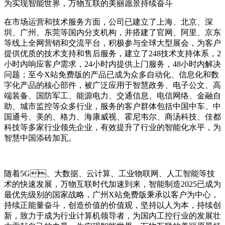
为实现智能世界，万物互联的美丽愿景持续奋斗
在市场运营和技术服务方面，公司已建立了上海、北京、深
圳、广州、东莞等国内分支机构，并搭建了官网、阿里、京东
等线上全网营销和交流平台，积极参与全球大型展会，为客户
提供优质的技术支持和售后服务，建立了248技术支持体系，2
小时内响应客户需求，24小时内提供上门服务，48小时内解决
问题；至今X站免费版的产品已成为众多自动化、信息化和数
字化产品的核心部件，被广泛应用于智慧政务、电子公文、高
端装备、国防军工、能源电力、交通信息、电信网络、金融自
助、城市监控等众多行业，服务的客户群体包括中国中车、中
国通号、美的、格力、海康威视、霍尼韦尔、商汤科技、佳都
科技等多家行业领先企业，有效提升了行业的智能化水平，为
智慧中国添砖加瓦。
随着5G、大数据、云计算、工业物联网、人工智能等技
术的快速发展，万物互联时代加速到来，智能制造2025已成为
最优先级别的国家战略，广州X站免费版秉承以客户为中心，
持续正能量奋斗，创造价值的价值观，坚持以人为本，持续创
新，致力于成为行业计算机领导者，为国内工控行业的发展壮