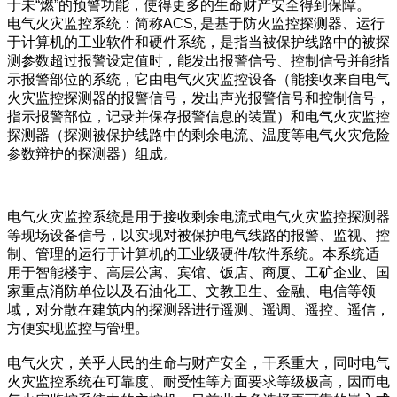
于未“燃”的预警功能，使得更多的生命财产安全得到保障。
电气火灾监控系统：简称ACS, 是基于防火监控探测器、运行
于计算机的工业软件和硬件系统，是指当被保护线路中的被探
测参数超过报警设定值时，能发出报警信号、控制信号并能指
示报警部位的系统，它由电气火灾监控设备（能接收来自电气
火灾监控探测器的报警信号，发出声光报警信号和控制信号，
指示报警部位，记录并保存报警信息的装置）和电气火灾监控
探测器（探测被保护线路中的剩余电流、温度等电气火灾危险
参数辩护的探测器）组成。
电气火灾监控系统是用于接收剩余电流式电气火灾监控探测器
等现场设备信号，以实现对被保护电气线路的报警、监视、控
制、管理的运行于计算机的工业级硬件/软件系统。本系统适
用于智能楼宇、高层公寓、宾馆、饭店、商厦、工矿企业、国
家重点消防单位以及石油化工、文教卫生、金融、电信等领
域，对分散在建筑内的探测器进行遥测、遥调、遥控、遥信，
方便实现监控与管理。
电气火灾，关乎人民的生命与财产安全，干系重大，同时电气
火灾监控系统在可靠度、耐受性等方面要求等级极高，因而电